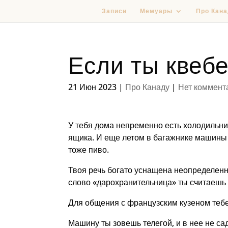
Записи
Мемуары
Про Кана
Если ты квебе
21 Июн 2023
|
Про Канаду
|
Нет коммент
У тебя дома непременно есть холодильник
ящика. И еще летом в багажнике машины 
тоже пиво.
Твоя речь богато уснащена неопределенн
слово «дарохранительница» ты считаешь
Для общения с французским кузеном тебе
Машину ты зовешь телегой, и в нее не са