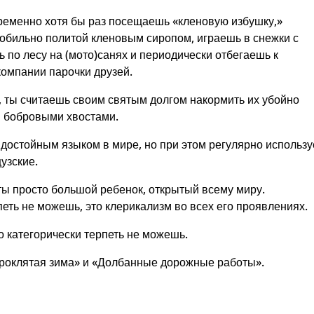
епременно хотя бы раз посещаешь «кленовую избушку,»
обильно политой кленовым сиропом, играешь в снежки с
 по лесу на (мото)санях и периодически отбегаешь к
компании парочки друзей.
ы, ты считаешь своим святым долгом накормить их убойно
 бобровыми хвостами.
достойным языком в мире, но при этом регулярно использ
узские.
ты просто большой ребенок, открытый всему миру.
петь не можешь, это клерикализм во всех его проявлениях.
о категорически терпеть не можешь.
 «Проклятая зима» и «Долбанные дорожные работы».