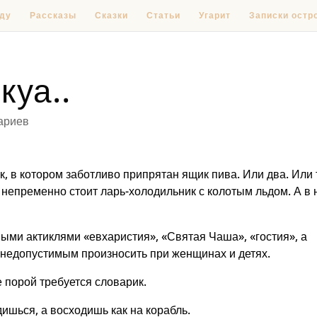
ду
Рассказы
Сказки
Статьи
Угарит
Записки остр
куа..
ариев
, в котором заботливо припрятан ящик пива. Или два. Или 
непременно стоит ларь-холодильник с колотым льдом. А в 
ыми актиклями «евхаристия», «Святая Чаша», «гостия», а
 недопустимым произносить при женщинах и детях.
 порой требуется словарик.
дишься, а восходишь как на корабль.