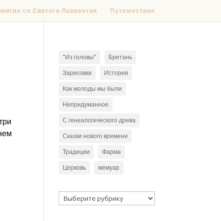
овитян со Святого Лаврентия
Путешествия
"Из головы"
Бретань
Зарисовки
История
Как молоды мы были
Непридуманное
три
С генеалогического древа
нем
Сказки нового времени
Традиции
Фарма
Церковь
мемуар
Рубрики