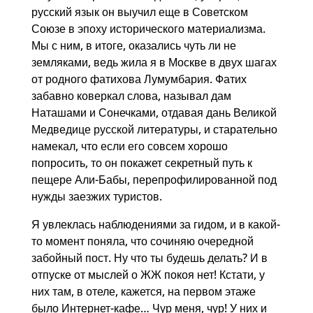
русский язык он выучил еще в Советском
Союзе в эпоху исторического материализма.
Мы с ним, в итоге, оказались чуть ли не
земляками, ведь жила я в Москве в двух шагах
от родного фатихова Лумумбария. Фатих
забавно коверкал слова, называл дам
Наташами и Сонечками, отдавая дань Великой
Медведице русской литературы, и старательно
намекал, что если его совсем хорошо
попросить, то он покажет секретный путь к
пещере Али-Бабы, перепрофилированной под
нужды заезжих туристов.
Я увлеклась наблюдениями за гидом, и в какой-
то момент поняла, что сочиняю очередной
забойный пост. Ну что ты будешь делать? И в
отпуске от мыслей о ЖЖ покоя нет! Кстати, у
них там, в отеле, кажется, на первом этаже
было Интернет-кафе… Чур меня, чур! У них и