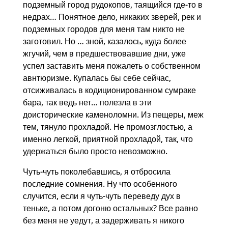
подземный город рудокопов, таящийся где-то в
недрах… Понятное дело, никаких зверей, рек и
подземных городов для меня там никто не
заготовил. Но … зной, казалось, куда более
жгучий, чем в предшествовавшие дни, уже
успел заставить меня пожалеть о собственном
авнтюризме. Купалась бы себе сейчас,
отсиживалась в кодиционированном сумраке
бара, так ведь нет… полезла в эти
доисторические каменоломни. Из пещеры, меж
тем, тянуло прохладой. Не промозглостью, а
именно легкой, приятной прохладой, так, что
удержаться было просто невозможно.
Чуть-чуть поколебавшись, я отбросила
последние сомнения. Ну что особенного
случится, если я чуть-чуть переведу дух в
теньке, а потом догоню остальных? Все равно
без меня не уедут, а задерживать я никого