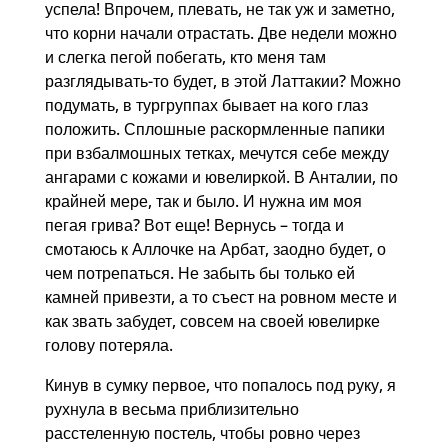
успела! Впрочем, плевать, не так уж и заметно,
что корни начали отрастать. Две недели можно
и слегка пегой побегать, кто меня там
разглядывать-то будет, в этой Латтакии? Можно
подумать, в тургруппах бывает на кого глаз
положить. Сплошные раскормленные папики
при взбалмошных тетках, мечутся себе между
ангарами с кожами и ювелиркой. В Анталии, по
крайней мере, так и было. И нужна им моя
пегая грива? Вот еще! Вернусь – тогда и
смотаюсь к Аллочке на Арбат, заодно будет, о
чем потрепаться. Не забыть бы только ей
камней привезти, а то съест на ровном месте и
как звать забудет, совсем на своей ювелирке
голову потеряла.
Кинув в сумку первое, что попалось под руку, я
рухнула в весьма приблизительно
расстеленную постель, чтобы ровно через