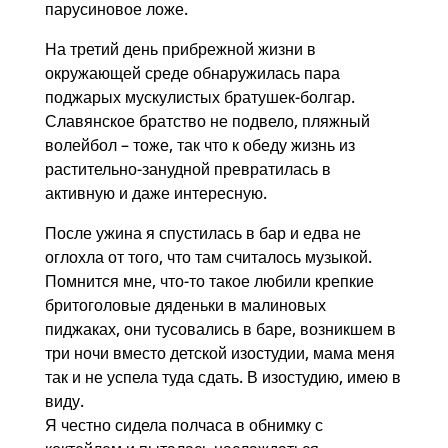
парусиновое ложе.
На третий день прибрежной жизни в
окружающей среде обнаружилась пара
поджарых мускулистых братушек-болгар.
Славянское братство не подвело, пляжный
волейбол – тоже, так что к обеду жизнь из
растительно-занудной превратилась в
активную и даже интересную.
После ужина я спустилась в бар и едва не
оглохла от того, что там считалось музыкой.
Помнится мне, что-то такое любили крепкие
бритоголовые дяденьки в малиновых
пиджаках, они тусовались в баре, возникшем в
три ночи вместо детской изостудии, мама меня
так и не успела туда сдать. В изостудию, имею в
виду.
Я честно сидела полчаса в обнимку с