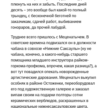
плюнуть на них и забыть. Последние дней
десять – это вообще был какой-то полный
трындец, с бесконечной беготней по
заказчикам, сдачей работ, выбиванием
гонораров, да прочей лабудой.
Труднее всего пришлось с Меценатычем. В
советские времена подвизался он в должности
чабана в совхозе «Нижние Саксаулы» (ну не
чабана, конечно, а какого-нибудь старшего
помощника младшего инструктора райком-
горкома-профкома, впрочем, какая разница?), а
вот тут повадился опекать новорожденные
артистические дарования. Меценатыч выкупил
особняк в районе Остоженки, переоборудовал
его под художественную галерею и заказал
випам своим на подарки полторы сотни
керамических верблюдов, раскрашенных в
национальные нижнесаксауловские цвета.