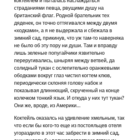
коктейлем и пыталась наслаждаться
страданиями певца, рвущими душу на
британский флаг. Родной брательник тех
дяденек, он точно оттягивался между двумя
«ходками», а я не выдержала и сбежала в
зимний сад, прикинув, что уж там-то наверняка
не было об эту пору ни души. Там и вправду
лишь зеленые попугайчики язвительно
переругивались, шныряя между ветвей, да
солидный тукан с ослепительно оранжевыми
ободками вокруг глаз чистил когтем клюв,
периодически склоняя голову набок и
показывая длиннющий, скрученный на конце
колечком тонкий язык. И откуда у них тут тукан?
Они же, вроде, из Америки…
Коктейль оказалсь на удивление хмельным, так
что если бы кого-то еще из постояльцев отеля
угораздило в этот час забрести в зимний сад,