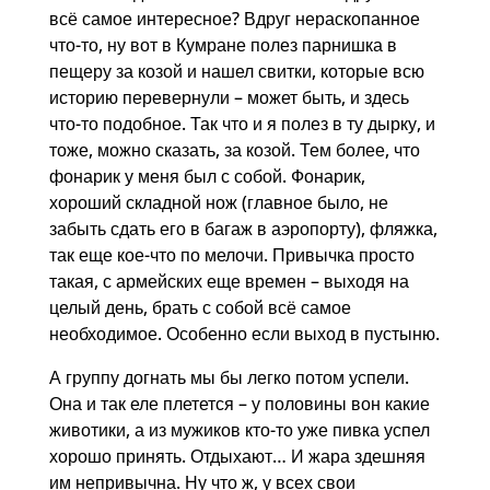
всё самое интересное? Вдруг нераскопанное
что-то, ну вот в Кумране полез парнишка в
пещеру за козой и нашел свитки, которые всю
историю перевернули – может быть, и здесь
что-то подобное. Так что и я полез в ту дырку, и
тоже, можно сказать, за козой. Тем более, что
фонарик у меня был с собой. Фонарик,
хороший складной нож (главное было, не
забыть сдать его в багаж в аэропорту), фляжка,
так еще кое-что по мелочи. Привычка просто
такая, с армейских еще времен – выходя на
целый день, брать с собой всё самое
необходимое. Особенно если выход в пустыню.
А группу догнать мы бы легко потом успели.
Она и так еле плетется – у половины вон какие
животики, а из мужиков кто-то уже пивка успел
хорошо принять. Отдыхают… И жара здешняя
им непривычна. Ну что ж, у всех свои