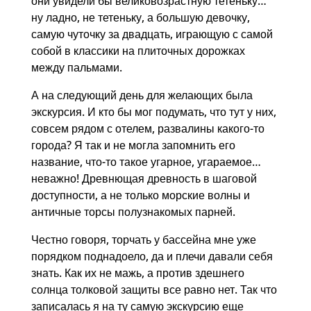
они увидели бы великовозрастную тетеньку…
ну ладно, не тетеньку, а большую девочку,
самую чуточку за двадцать, играющую с самой
собой в классики на плиточных дорожках
между пальмами.
А на следующий день для желающих была
экскурсия. И кто бы мог подумать, что тут у них,
совсем рядом с отелем, развалины какого-то
города? Я так и не могла запомнить его
название, что-то такое угарное, угараемое…
неважно! Древнющая древность в шаговой
доступности, а не только морские волны и
античные торсы полузнакомых парней.
Честно говоря, торчать у бассейна мне уже
порядком поднадоело, да и плечи давали себя
знать. Как их не мажь, а против здешнего
солнца толковой защиты все равно нет. Так что
записалась я на ту самую экскурсию еще