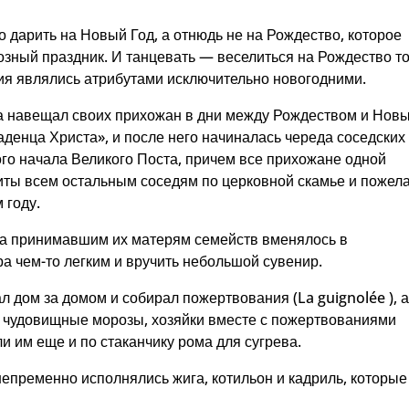
о дарить на Новый Год, а отнюдь не на Рождество, которое
озный праздник. И танцевать — веселиться на Рождество т
ния являлись атрибутами исключительно новогодними.
а навещал своих прихожан в дни между Рождеством и Нов
аденца Христа», и после него начиналась череда соседских
го начала Великого Поста, причем все прихожане одной
иты всем остальным соседям по церковной скамье и пожел
 году.
, а принимавшим их матерям семейств вменялось в
а чем-то легким и вручить небольшой сувенир.
 дом за домом и собирал пожертвования (La guignolée ), 
 чудовищные морозы, хозяйки вместе с пожертвованиями
и им еще и по стаканчику рома для сугрева.
непременно исполнялись жига, котильон и кадриль, которые