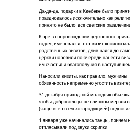
Да-да-да, подарки в Квебеке было принят
праздновалось исключительно как религи
принято не было, все светские развлече
Кюре в сопровождении церковного причт
годом, именовался этот визит «поиски мл
родственных визитов, длившаяся до само
церкви норовили по очереди нанести виз
им счастья и благополучия в наступившем
Наносили визиты, как правило, мужчины
обязанность непременно угостить визитер
31 декабря приходской молодняк объезжал
чтобы добровольцы не слишком мерзли в
(чаще всего сельхозпродукцией) подносил
1 января уже начинались танцы, причем 
отплясывали под звуки скрипки