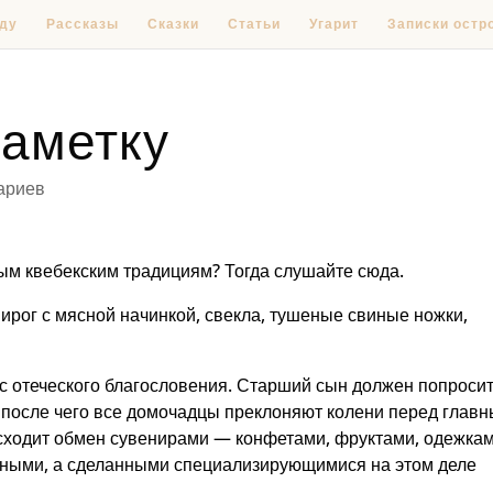
ду
Рассказы
Сказки
Статьи
Угарит
Записки остр
заметку
ариев
рым квебекским традициям? Тогда слушайте сюда.
пирог с мясной начинкой, свекла, тушеные свиные ножки,
 с отеческого благословения. Старший сын должен попроси
, после чего все домочадцы преклоняют колени перед глав
сходит обмен сувенирами — конфетами, фруктами, одежкам
нными, а сделанными специализирующимися на этом деле