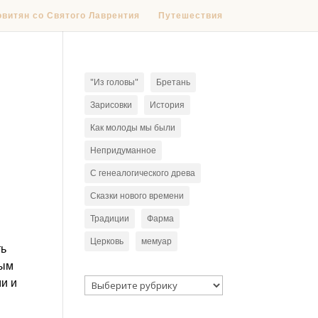
овитян со Святого Лаврентия
Путешествия
"Из головы"
Бретань
Зарисовки
История
Как молоды мы были
Непридуманное
С генеалогического древа
Сказки нового времени
Традиции
Фарма
Церковь
мемуар
ть
ным
и и
Рубрики