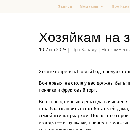
Записи
Мемуары
Про Кана
Хозяйкам на 
19 Июн 2023
|
Про Канаду
|
Нет коммент
Хотите встретить Новый Год, следуя ста
Во-первых, на столе у вас должны быть: 
пончики и фруктовый торт.
Во-вторых, первый день года начинается
отца благословить всех обитателей дома
семейным патриархом. После этого прои
изредка — игрушками, причем не магази
мастерами-искусниками.