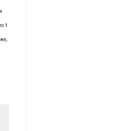
я
то 1
оже,