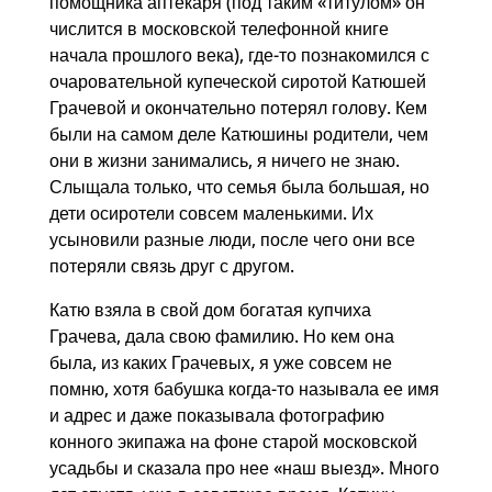
помощника аптекаря (под таким «титулом» он
числится в московской телефонной книге
начала прошлого века), где-то познакомился с
очаровательной купеческой сиротой Катюшей
Грачевой и окончательно потерял голову. Кем
были на самом деле Катюшины родители, чем
они в жизни занимались, я ничего не знаю.
Слыщала только, что семья была большая, но
дети осиротели совсем маленькими. Их
усыновили разные люди, после чего они все
потеряли связь друг с другом.
Катю взяла в свой дом богатая купчиха
Грачева, дала свою фамилию. Но кем она
была, из каких Грачевых, я уже совсем не
помню, хотя бабушка когда-то называла ее имя
и адрес и даже показывала фотографию
конного экипажа на фоне старой московской
усадьбы и сказала про нее «наш выезд». Много