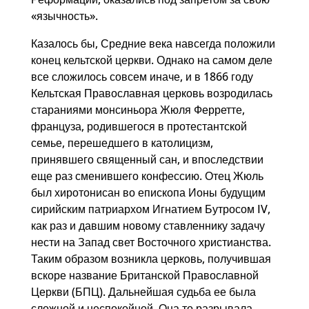
«язычность».
Казалось бы, Средние века навсегда положили
конец кельтской церкви. Однако на самом деле
все сложилось совсем иначе, и в 1866 году
Кельтская Православная церковь возродилась
стараниями монсиньора Жюля Ферретте,
француза, родившегося в протестантской
семье, перешедшего в католицизм,
принявшего священный сан, и впоследствии
еще раз сменившего конфессию. Отец Жюль
был хиротонисан во епископа Ионы будущим
сирийским патриархом Игнатием Бутросом IV,
как раз и давшим новому ставленнику задачу
нести на Запад свет Восточного христианства.
Таким образом возникла церковь, получившая
вскоре название Британской Православной
Церкви (БПЦ). Дальнейшая судьба ее была
сложной и неспокойной. Она то разрывала