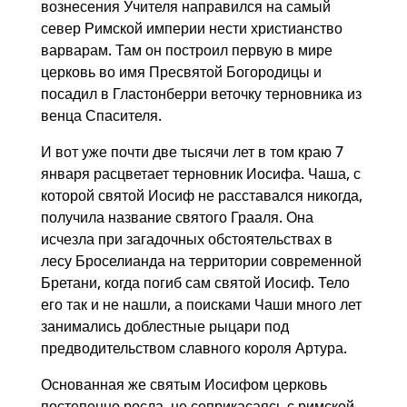
вознесения Учителя направился на самый
север Римской империи нести христианство
варварам. Там он построил первую в мире
церковь во имя Пресвятой Богородицы и
посадил в Гластонберри веточку терновника из
венца Спасителя.
И вот уже почти две тысячи лет в том краю 7
января расцветает терновник Иосифа. Чаша, с
которой святой Иосиф не расставался никогда,
получила название святого Грааля. Она
исчезла при загадочных обстоятельствах в
лесу Броселианда на территории современной
Бретани, когда погиб сам святой Иосиф. Тело
его так и не нашли, а поисками Чаши много лет
занимались доблестные рыцари под
предводительством славного короля Артура.
Основанная же святым Иосифом церковь
постепенно росла, не соприкасаясь с римской