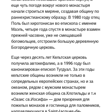
еще чуть погодя вокруг нового монастыря
начали строиться миряне, создавая общину по
раннехристианскому образцу. В 1980 году отец
Поль был хиротонисан во епископа с именем
Маэль, четыре года спустя в монастыре взамен
прежней часовни, уже не смещавшей
богомольцев, отстроили большую деревянную
Богородичную церковь.
Еще через десять лет Кельтская церковь
получила автокефалию, а в 1996 году был
канонизирован епископ Тугдуал. За эти годы
кельтские общины возникли не только в
сопредельных европейских странах, но и за
океаном, рядом с мужским монастырем
возникли женская община св.Клотильды и т.н
«Оазис св.Иосифа» — дом призрения для
пожилых монахов и гостиница для паломников,
направляющихся в Saint-Jacques-de-