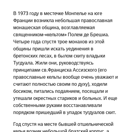
В 1973 году в местечке Монпелье на юге
Франции возникла небольшая православная
монашеская община, возглавляемая
священником-«кельтом» Полем де Брешиа.
Четыре года спустя трое монахов из этой
общины пришли искать уединения в
бретонских лесах, в былом скиту владыки
Тугдуала. Жили они, руководствуясь
принципами св.Франциска Ассизского (его
православные кельты вообще очень уважают и
считают полностью своим по духу), ходили
босиком, питались подаянием, посещали и
утешали окрестных стариков и больных. И еще
собственными руками восстанавливали
порядком пришедший в упадок тугдуалов скит.
Год спустя на месте бывшей отшельнической
кельи возник небольшой братский корпус, а