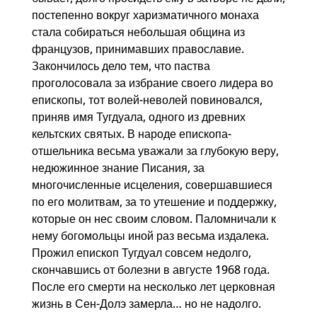
постепенно вокруг харизматичного монаха
стала собираться небольшая община из
французов, принимавших православие.
Закончилось дело тем, что паства
проголосовала за избрание своего лидера во
епископы, тот волей-неволей повиновался,
приняв имя Тугдуала, одного из древних
кельтских святых. В народе епископа-
отшельника весьма уважали за глубокую веру,
недюжинное знание Писания, за
многочисленные исцеления, совершавшиеся
по его молитвам, за то утешение и поддержку,
которые он нес своим словом. Паломничали к
нему богомольцы иной раз весьма издалека.
Прожил епископ Тугдуал совсем недолго,
скончавшись от болезни в августе 1968 года.
После его смерти на несколько лет церковная
жизнь в Сен-Долэ замерла… но не надолго.