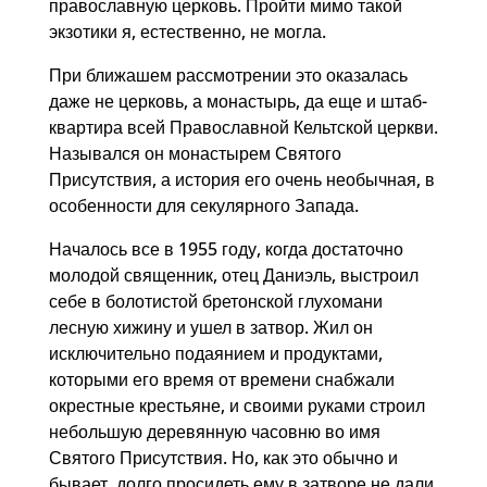
православную церковь. Пройти мимо такой
экзотики я, естественно, не могла.
При ближашем рассмотрении это оказалась
даже не церковь, а монастырь, да еще и штаб-
квартира всей Православной Кельтской церкви.
Назывался он монастырем
Святого
Присутствия, а история его очень необычная, в
особенности для секулярного Запада.
Началось все в 1955 году, когда достаточно
молодой священник, отец Даниэль, выстроил
себе в болотистой бретонской глухомани
лесную хижину и ушел в затвор. Жил он
исключительно подаянием и продуктами,
которыми его время от времени снабжали
окрестные крестьяне, и своими руками строил
небольшую деревянную часовню во имя
Святого Присутствия. Но, как это обычно и
бывает, долго просидеть ему в затворе не дали,