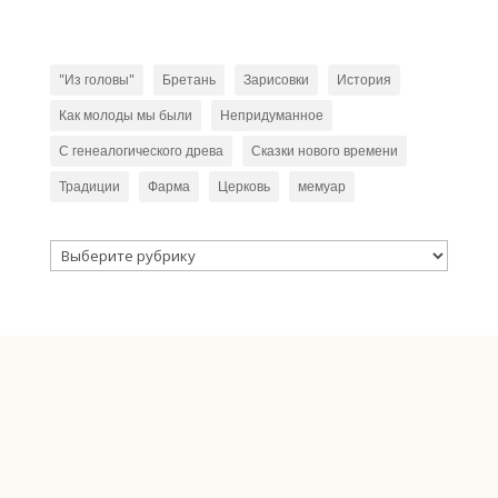
"Из головы"
Бретань
Зарисовки
История
Как молоды мы были
Непридуманное
С генеалогического древа
Сказки нового времени
Традиции
Фарма
Церковь
мемуар
Рубрики