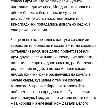
совсем другим! На холмах раскинулись
настоящие дикие леса, Иордан так и вовсе по
обоим берегам был опоясан чуть не
джунглями, участки пахотной земли или
виноградники попадались довольно редко, и
еще реже – селения…
Чаще всего встречались пастухи со своими
коровами или овцами и козами – тогда караван
останавливался, все долго приветствовали
друг друга, рассказывали последние новости,
пили кислое прохладное молоко, разбавленное
родниковой водой, а потом меняли какие-
нибудь финикийские безделушки на круглые
белые сыры, кувшины с тем же кислым
молоком, багровые бараньи окорока. На
побережье озера продавали рыбу – свежую
или вяленую. Продукты не стоили почти ничего
– за хороший железный нож давали целого