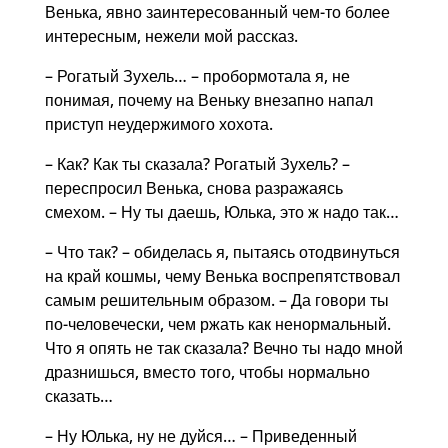
Венька, явно заинтересованный чем-то более
интересным, нежели мой рассказ.
– Рогатый Зухель… – пробормотала я, не
понимая, почему на Веньку внезапно напал
приступ неудержимого хохота.
– Как? Как ты сказала? Рогатый Зухель? –
переспросил Венька, снова разражаясь
смехом. – Ну ты даешь, Юлька, это ж надо так…
– Что так? – обиделась я, пытаясь отодвинуться
на край кошмы, чему Венька воспрепятствовал
самым решительным образом. – Да говори ты
по-человечески, чем ржать как ненормальный.
Что я опять не так сказала? Вечно ты надо мной
дразнишься, вместо того, чтобы нормально
сказать…
– Ну Юлька, ну не дуйся… – Приведенный