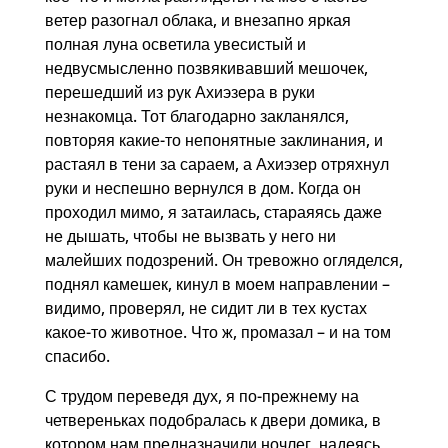
ветер разогнал облака, и внезапно яркая
полная луна осветила увесистый и
недвусмысленно позвякивавший мешочек,
перешедший из рук Ахиэзера в руки
незнакомца. Тот благодарно закланялся,
повторяя какие-то непонятные заклинания, и
растаял в тени за сараем, а Ахиэзер отряхнул
руки и неспешно вернулся в дом. Когда он
проходил мимо, я затаилась, стараяясь даже
не дышать, чтобы не вызвать у него ни
малейших подозрений. Он тревожно огляделся,
поднял камешек, кинул в моем направлении –
видимо, проверял, не сидит ли в тех кустах
какое-то животное. Что ж, промазал – и на том
спасибо.
С трудом переведя дух, я по-прежнему на
четвереньках подобралась к двери домика, в
котором нам предназначили ночлег, надеясь,