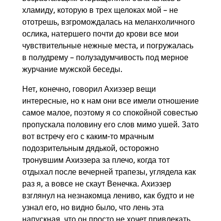
хламиду, которую в трех щелоках мой – не
ототрешь, взгромождалась на меланхоличного
ослика, натершего почти до крови все мои
чувствительные нежные места, и погружалась
в полудрему – полузадумчивость под мерное
журчание мужской беседы.
Нет, конечно, говорил Ахиэзер вещи
интересные, но к нам они все имели отношение
самое малое, поэтому я со спокойной совестью
пропускала половину его слов мимо ушей. Зато
вот встречу его с каким-то мрачным
подозрительным дядькой, осторожно
тронувшим Ахиэзера за плечо, когда тот
отдыхал после вечерней трапезы, углядела как
раз я, а вовсе не скаут Венечка. Ахиэзер
взглянул на незнакомца лениво, как будто и не
узнал его, но видно было, что лень эта
напускная, что он просто не хочет привлекать