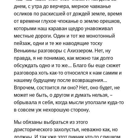
днем, с утра до верчера, мерное чавканье
осликов по раскисшей от дождей земле, время
от времени глухое чпоканье о землю орешков,
которыми наш караван щедро унавоживал
местные дороги. Один и тот же монотонный
пейзаж, одни и те же наводящие тоску
Венькины разговоры с Ахиэзером. Нет, ну
правда, я не понимаю, как можно так долго
обсуждать одно и то же… Благо бы еще сюжет
разговора хоть как-то относился к нам самим и
нашему будущему после возвращения…
Впрочем, состоится ли оно? Нет, оно будет, не
может не быть, о другом и думать нельзя, –
обрывала я себя, когда мысли уползали куда-то
в совсем уж нехорошую сторону.
Мы обязаны выбраться из этого
доисторического захолустья, неважно как, но
должны. И так уже этот пикник что-то слишком