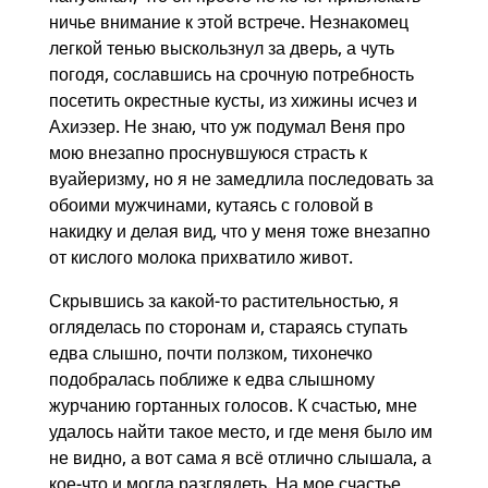
ничье внимание к этой встрече. Незнакомец
легкой тенью выскользнул за дверь, а чуть
погодя, сославшись на срочную потребность
посетить окрестные кусты, из хижины исчез и
Ахиэзер. Не знаю, что уж подумал Веня про
мою внезапно проснувшуюся страсть к
вуайеризму, но я не замедлила последовать за
обоими мужчинами, кутаясь с головой в
накидку и делая вид, что у меня тоже внезапно
от кислого молока прихватило живот.
Скрывшись за какой-то растительностью, я
огляделась по сторонам и, стараясь ступать
едва слышно, почти ползком, тихонечко
подобралась поближе к едва слышному
журчанию гортанных голосов. К счастью, мне
удалось найти такое место, и где меня было им
не видно, а вот сама я всё отлично слышала, а
кое-что и могла разглядеть. На мое счастье