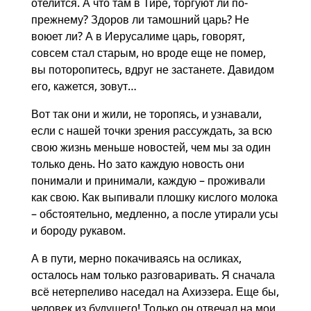
отелится. А что там в Тире, торгуют ли по-
прежнему? Здоров ли тамошний царь? Не
воюет ли? А в Иерусалиме царь, говорят,
совсем стал старым, но вроде еще не помер,
вы поторопитесь, вдруг не застанете. Давидом
его, кажется, зовут…
Вот так они и жили, не торопясь, и узнавали,
если с нашей точки зрения рассуждать, за всю
свою жизнь меньше новостей, чем мы за один
только день. Но зато каждую новость они
понимали и принимали, каждую – проживали
как свою. Как выпивали плошку кислого молока
– обстоятельно, медленно, а после утирали усы
и бороду рукавом.
А в пути, мерно покачиваясь на осликах,
осталось нам только разговаривать. Я сначала
всё нетерпеливо наседал на Ахиэзера. Еще бы,
человек из будущего! Только он отвечал на мои