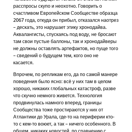
расспросы скупо и неохотно. Говорить о
счастливом Европейском Сообществе образца
2067 года, откуда он прибыл, отказался наотрез
– дескать, это нарушает этику хронодайва.
Аквалангисты, спускаясь под воду, не бросают
там свои пустые баллоны, так и хронодайверы
не должны оставлять артефактов, но пуще того
– сведений о будущем тем, кого оно не
касается.
Впрочем, по репликам его, да по самой манере
поведения было ясно: всё у них там в целом
хорошо, никаких глобальных катастроф, разве
что скучно немного живется. Технология
продвинулась намного вперед, границы
Сообщества тоже простираются у них от
Атлантики до Урала, где-то на периферии кто-
то с кем-то воюет, а так – ничего особенного. В
общем, никаких новостей, по сравнению с