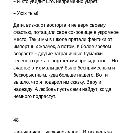
– И кто увидит Его, непременно умрет!
– Уххх тыы!
Дети, визжа от восторга и не веря своему
счастью, потащили свое сокровище в укромное
место. Так и мы в школе прятали фантики от
импортных жвачек, а потом, в более зрелом
возрасте – другие заграничные бумажки
зеленого цвета с портретами президентов… Но
счастье этих малышей было беспримесным и
бескорыстным, куда больше нашего. Вот и
вышло, что я подарил им сказку. Веру и
надежду. А любовь пусть сами найдут, когда
немного подрастут.
48
Чав-чав-чав… чпок-чпок-чпок… И так день за