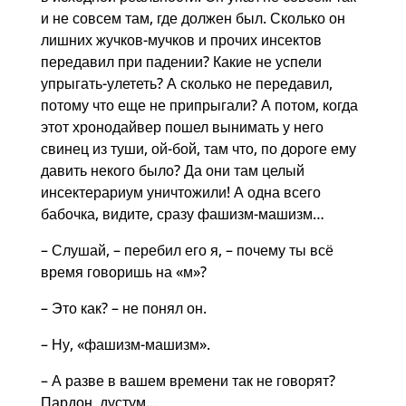
и не совсем там, где должен был. Сколько он
лишних жучков-мучков и прочих инсектов
передавил при падении? Какие не успели
упрыгать-улететь? А сколько не передавил,
потому что еще не припрыгали? А потом, когда
этот хронодайвер пошел вынимать у него
свинец из туши, ой-бой, там что, по дороге ему
давить некого было? Да они там целый
инсектерариум уничтожили! А одна всего
бабочка, видите, сразу фашизм-машизм…
– Слушай, – перебил его я, – почему ты всё
время говоришь на «м»?
– Это как? – не понял он.
– Ну, «фашизм-машизм».
– А разве в вашем времени так не говорят?
Пардон, дустум…