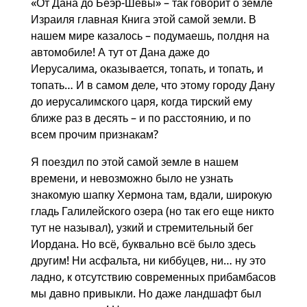
«От Дана до Беэр-Шевы» – так говорит о земле
Израиля главная Книга этой самой земли. В
нашем мире казалось – подумаешь, полдня на
автомобиле! А тут от Дана даже до
Иерусалима, оказывается, топать, и топать, и
топать… И в самом деле, что этому городу Дану
до иерусалимского царя, когда тирский ему
ближе раз в десять – и по расстоянию, и по
всем прочим признакам?
Я поездил по этой самой земле в нашем
времени, и невозможно было не узнать
знакомую шапку Хермона там, вдали, широкую
гладь Галилейского озера (но так его еще никто
тут не называл), узкий и стремительный бег
Иордана. Но всё, буквально всё было здесь
другим! Ни асфальта, ни киббуцев, ни… ну это
ладно, к отсутствию современных прибамбасов
мы давно привыкли. Но даже ландшафт был