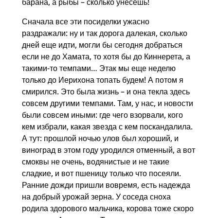
барана, а рыбы – сколько унесешь!
Сначала все эти посиделки ужасно
раздражали: ну и так дорога далекая, сколько
дней еще идти, могли бы сегодня добраться
если не до Хамата, то хотя бы до Киннерета, а
такими-то темпами… Этак мы еще неделю
только до Иерихона топать будем! А потом я
смирился. Это была жизнь – и она текла здесь
совсем другими темпами. Там, у нас, и новости
были совсем иными: где чего взорвали, кого
кем избрали, какая звезда с кем поскандалила.
А тут: прошлой ночью улов был хороший, и
виноград в этом году уродился отменный, а вот
смоквы не очень, водянистые и не такие
сладкие, и вот пшеницу только что посеяли.
Ранние дожди пришли вовремя, есть надежда
на добрый урожай зерна. У соседа сноха
родила здорового мальчика, корова тоже скоро