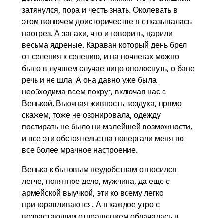
затянулся, пора и честь знать. Околевать в
этом вонючем доисторичестве я отказывалась
наотрез. А запахи, что и говорить, царили
весьма ядреные. Караван который день брел
от селения к селению, и на ночлегах можно
было в лучшем случае лицо ополоснуть, о бане
речь и не шла. А она давно уже была
необходима всем вокруг, включая нас с
Венькой. Вьючная живность воздуха, прямо
скажем, тоже не озонировала, одежду
постирать не было ни малейшей возможности,
и все эти обстоятельства повергали меня во
все более мрачное настроение.
Венька к бытовым неудобствам относился
легче, понятное дело, мужчина, да еще с
армейской выучкой, эти ко всему легко
приноравливаются. А я каждое утро с
возрастающим отвращением облачалась в