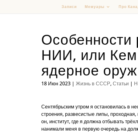
Записи
Мемуары
Про Кана
Особенности 
НИИ, или Кем
ядерное оруж
18 Июн 2023
|
Жизнь в СССР
,
Статьи
|
Н
Сентябрьским утром я остановилась в не
строения, развесистые липы, проходная, 
он, институт, где я должна отбывать трёх
нанимали меня в первую очередь на дол