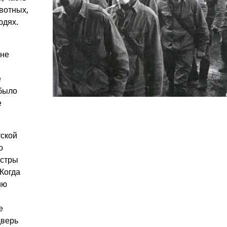
вотных,
юдях.
оне
е
 было
е
тской
о
ёстры
 Когда
ию
в
е
дверь