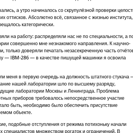
лись, а утро начиналось со скрупулёзной проверки целост
их оттисков. Абсолютно всё, связанное с жизнью института,
рещалось категорически.
зяли на работу: распределяли нас не по специальности, а п
тории совершенно мне незнакомого направления. К научно-
, только доверяли печатать незасекреченную часть отчёто
ку — IBM-286 — в качестве пишущей машинки я освоила
али меня в первую очередь на должность штатного стукача 
ование нашей лаборатории шло по высшему разряду,
едущие лаборатории Москвы и Ленинграда. Проблема
ортных приборов требовалось непосредственное участие
тало быть, необходимо было обеспечить присутствие
яемом объекте.
ие, подобные отступления от режима потихоньку начали
их специалистов множеством рогаток и ограничений. В