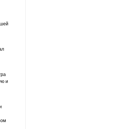
ашей
ал
тра
ую и
и
ном