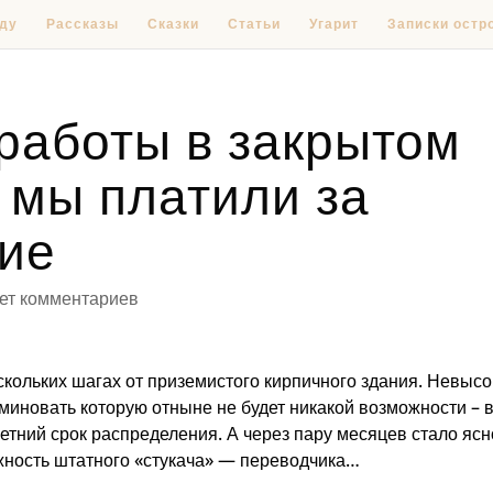
ду
Рассказы
Сказки
Статьи
Угарит
Записки остр
работы в закрытом
 мы платили за
ие
ет комментариев
скольких шагах от приземистого кирпичного здания. Невыс
миновать которую отныне не будет никакой возможности – 
летний срок распределения. А через пару месяцев стало ясн
жность штатного «стукача» — переводчика…