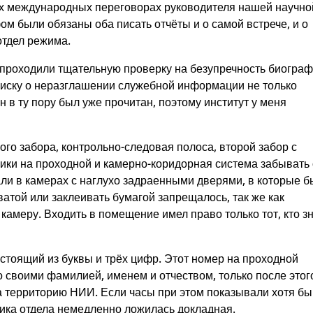
х международных переговорах руководителя нашей научно
м были обязаны оба писать отчёты и о самой встрече, и о
отдел режима.
 проходили тщательную проверку на безупречность биогра
дписку о неразглашении служебной информации не только
 в ту пору был уже прочитан, поэтому институт у меня
го забора, контрольно-следовая полоса, второй забор с
ики на проходной и камерно-коридорная система забывать
ли в камерах с наглухо задраенными дверями, в которые 
ватой или заклеивать бумагой запрещалось, так же как
камеру. Входить в помещение имел право только тот, кто з
стоящий из буквы и трёх цифр. Этот номер на проходной
 своими фамилией, именем и отчеством, только после этог
а территорию НИИ. Если часы при этом показывали хотя бы
ика отдела немедленно ложилась докладная.