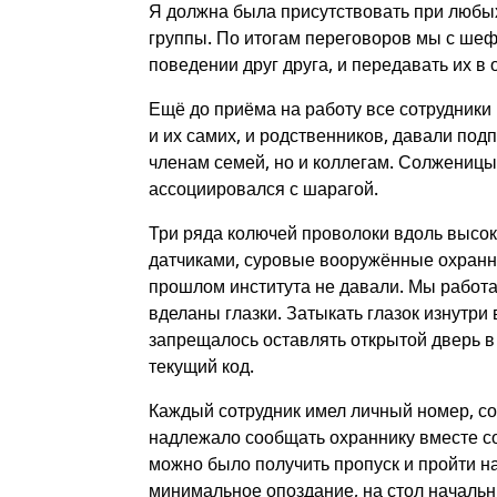
Я должна была присутствовать при любы
группы. По итогам переговоров мы с шефо
поведении друг друга, и передавать их в 
Ещё до приёма на работу все сотрудники
и их самих, и родственников, давали по
членам семей, но и коллегам. Солженицын
ассоциировался с шарагой.
Три ряда колючей проволоки вдоль высоко
датчиками, суровые вооружённые охранн
прошлом института не давали. Мы работа
вделаны глазки. Затыкать глазок изнутри 
запрещалось оставлять открытой дверь в 
текущий код.
Каждый сотрудник имел личный номер, со
надлежало сообщать охраннику вместе со
можно было получить пропуск и пройти н
минимальное опоздание, на стол начальн