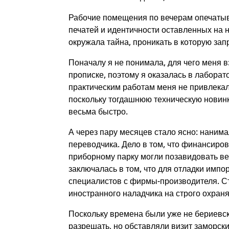
Рабочие помещения по вечерам опечатыва
печатей и идентичности оставленных на н
окружала тайна, проникать в которую зап
Поначалу я не понимала, для чего меня в
прописке, поэтому я оказалась в лабора
практическим работам меня не привлекали
поскольку тогдашнюю техническую новин
весьма быстро.
А через пару месяцев стало ясно: наним
переводчика. Дело в том, что финансир
приборному парку могли позавидовать в
заключалась в том, что для отладки имп
специалистов с фирмы-производителя. С
иностранного наладчика на строго охран
Поскольку времена были уже не бериевск
разрешать, но обставляли визит заморск