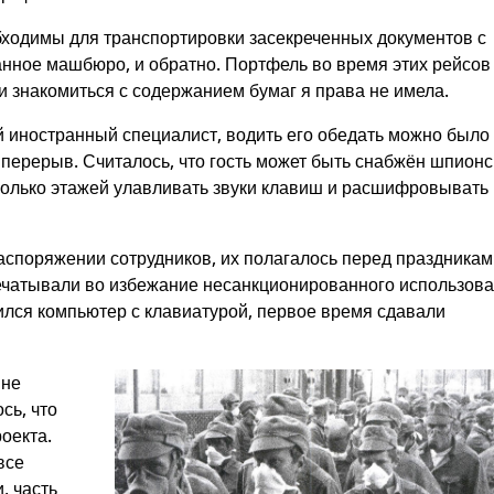
бходимы для транспортировки засекреченных документов с
ванное машбюро, и обратно. Портфель во время этих рейсов
и знакомиться с содержанием бумаг я права не имела.
ый иностранный специалист, водить его обедать можно было
л перерыв. Считалось, что гость может быть снабжён шпион
олько этажей улавливать звуки клавиш и расшифровывать 
аспоряжении сотрудников, их полагалось перед праздника
печатывали во избежание несанкционированного использов
вился компьютер с клавиатурой, первое время сдавали
мне
сь, что
оекта.
все
, часть