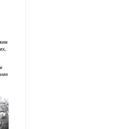
ским
их,
ми
ания