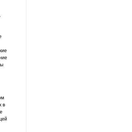
,
е
кие
ние
ты
ом
х в
ше
ущей