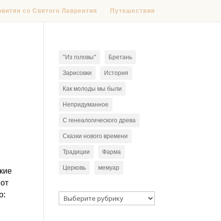
овитян со Святого Лаврентия
Путешествия
"Из головы"
Бретань
Зарисовки
История
Как молоды мы были
Непридуманное
С генеалогического древа
Сказки нового времени
Традиции
Фарма
Церковь
мемуар
окие
вот
о:
Рубрики