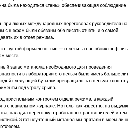
лжна была находиться «тень», обеспечивающая соблюдение
ать при любых международных переговорах руководителя н
мы с шефом были обязаны оба писать отчёты и о самой
давать их в отдел режима.
лась пустой формальностью — отчёты за нас обоих шеф пис
ом месте.
чный запас метанола, необходимого для проведения
опасности в лаборатории его нельзя было иметь больше ли
каждой следующей бутылки превращалось в весьма хлопотн
именты под угрозу срыва.
под пристальным контролем отдела режима, а каждый
в специальном журнале. Но голь, как известно, на выдумк
ства, наладил перегонку отработанных растворителей и тем
гистикой. Этот неучтённый метанол мы прятали в моём лич
ортфелем.